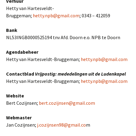
Verhuur
Hetty van Hartesveldt-
Bruggeman;
hetty.npb@gmail.com
; 0343 – 412059
Bank
NL53INGB0000525194 tnv Afd. Doorn e.o. NPB te Doorn
Agendabeheer
Hetty van Hartesveldt-Bruggeman;
hetty.npb@gmail.com
Contactblad
Vrijpostig: mededelingen uit de Ludenkapel
Hetty van Hartesveldt-Bruggeman;
hetty.npb@gmail.com
Website
Bert Cozijnsen;
bert.cozijnsen@gmail.com
Webmaster
Jan Cozijnsen;
j.cozijnsen98@gmail.co
m