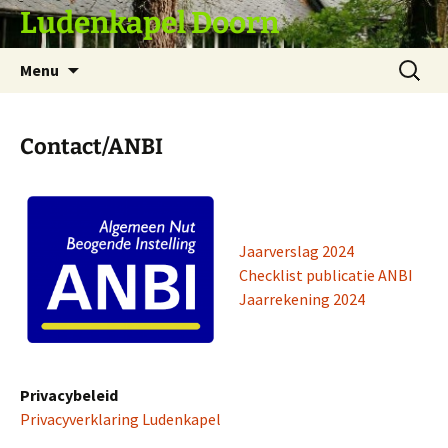
Ludenkapel Doorn
Ga
Zoeken
Menu
naar
naar:
de
inhoud
Contact/ANBI
Jaarverslag 2024
Checklist publicatie ANBI
Jaarrekening 2024
Privacybeleid
Privacyverklaring Ludenkapel